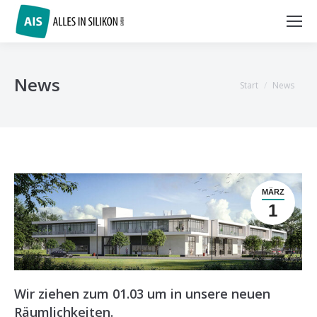
News
Sie befinden sich
Start
News
hier:
MÄRZ
1
Wir ziehen zum 01.03 um in unsere neuen
Räumlichkeiten.