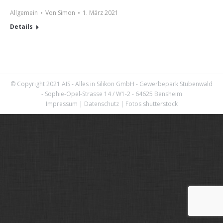
Allgemein
Von
Simon
1. März 2021
Details
© Copyright 2021 AIS - Alles in Silikon GmbH - Gewerbepark Stubenwald
- Sophie-Opel-Strasse 14 / W1-2 - 64625 Bensheim
Impressum
|
Datenschutz
|
Fotos shutterstock